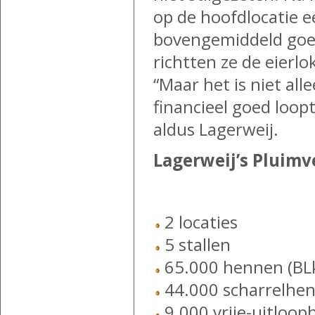
op de hoofdlocatie 
bovengemiddeld goed
richtten ze de eierl
“Maar het is niet all
financieel goed loop
aldus Lagerweij.
Lagerweij’s Pluimve
2 locaties
5 stallen
65.000 hennen (BLk
44.000 scharrelhe
9.000 vrije-uitloop