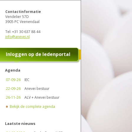
Contactinformatie
Vendelier 57D
3905 PC Veenendaal
Tel:
+31 30 637 88 44
info@anevei.nl
Inloggen op de ledenportal
Agenda
07-09-26
IEC
22-09-26
Anevei bestuur
26-11-26
ALV + Anevei bestuur
Bekijk de complete agenda
Laatste nieuws