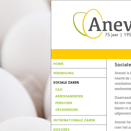
HOME
Social
VERENIGING
Anevei is 
neemt de 
SOCIALE ZAKEN
voedselvo
werknemers
CAO
ARBOHANDBOEK
Daarnaast
PENSIOEN
tot een n
bijeen in 
OPLEIDINGEN
uitgevoerd
INTERNATIONALE ZAKEN
Anevei he
over het a
DOSSIERS