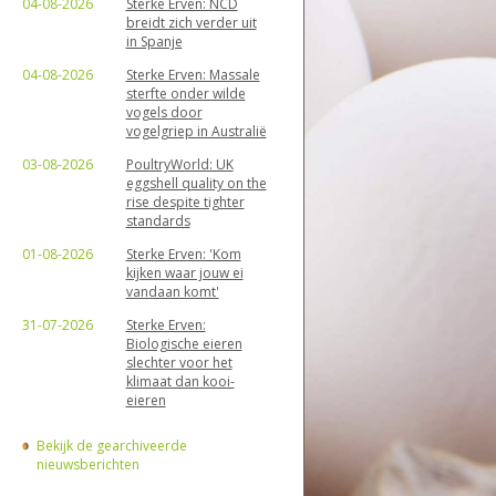
04-08-2026
Sterke Erven: NCD
breidt zich verder uit
in Spanje
04-08-2026
Sterke Erven: Massale
sterfte onder wilde
vogels door
vogelgriep in Australië
03-08-2026
PoultryWorld: UK
eggshell quality on the
rise despite tighter
standards
01-08-2026
Sterke Erven: 'Kom
kijken waar jouw ei
vandaan komt'
31-07-2026
Sterke Erven:
Biologische eieren
slechter voor het
klimaat dan kooi-
eieren
Bekijk de gearchiveerde
nieuwsberichten